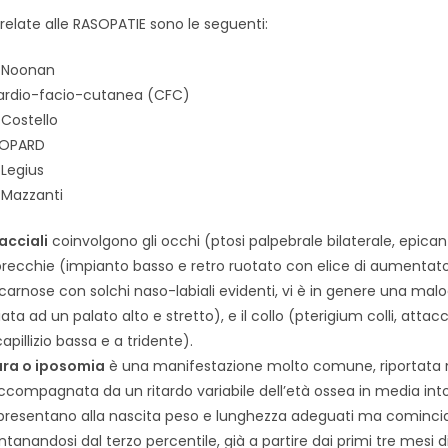
relate alle RASOPATIE sono le seguenti:
i Noonan
ardio-facio-cutanea (CFC)
 Costello
EOPARD
 Legius
 Mazzanti
acciali
coinvolgono gli occhi (ptosi palpebrale bilaterale, epica
orecchie (impianto basso e retro ruotato con elice di aumentato
arnose con solchi naso-labiali evidenti, vi è in genere una mal
ata ad un palato alto e stretto), e il collo (pterigium colli, attac
apillizio bassa e a tridente).
ura o iposomia
è una manifestazione molto comune, riportata 
ccompagnata da un ritardo variabile dell’età ossea in media int
i presentano alla nascita peso e lunghezza adeguati ma cominci
ntanandosi dal terzo percentile, già a partire dai primi tre mesi d