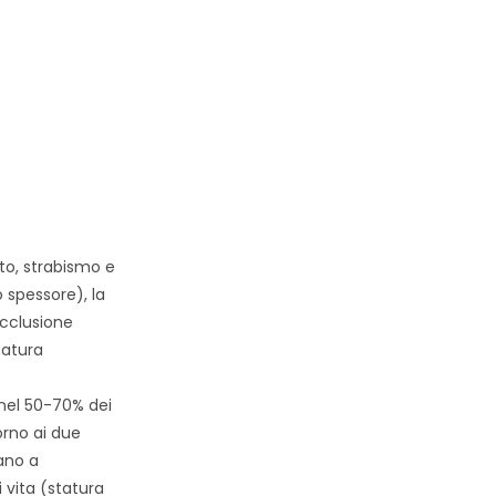
nto, strabismo e
 spessore), la
occlusione
catura
nel 50-70% dei
orno ai due
ano a
i vita (statura