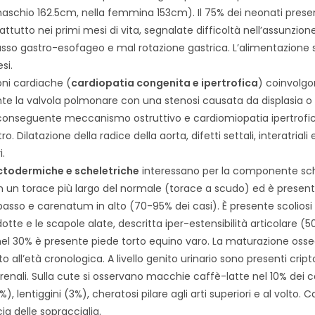
maschio 162.5cm, nella femmina 153cm). Il 75% dei neonati presen
attutto nei primi mesi di vita, segnalate difficoltà nell’assunzion
lusso gastro-esofageo e mal rotazione gastrica. L’alimentazione 
si.
ni cardiache (
cardiopatia congenita e ipertrofica
) coinvolg
e la valvola polmonare con una stenosi causata da displasia o
conseguente meccanismo ostruttivo e cardiomiopatia ipertrofic
ro. Dilatazione della radice della aorta, difetti settali, interatriali 
i.
ctodermiche e scheletriche
interessano per la componente sche
on un torace più largo del normale (torace a scudo) ed è presen
sso e carenatum in alto (70-95% dei casi). È presente scoliosi 
otte e le scapole alate, descritta iper-estensibilità articolare (5
 nel 30% è presente piede torto equino varo. La maturazione osse
to all’età cronologica. A livello genito urinario sono presenti cri
enali. Sulla cute si osservano macchie caffè-latte nel 10% dei ca
, lentiggini (3%), cheratosi pilare agli arti superiori e al volto. Cap
ia delle sopracciglia.