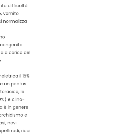
ta difficoltà
e, vomito
si normalizza
ono
 congenito
a a carico del
e
letrica il 15%
te un pectus
toracica, le
0%) e clino-
a è in genere
ptorchidismo e
si, nevi
elli radi, ricci