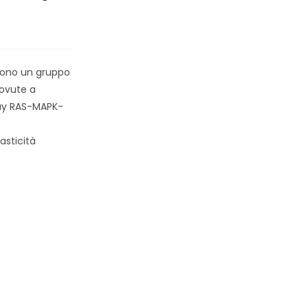
udono un gruppo
ovute a
way RAS-MAPK-
asticità