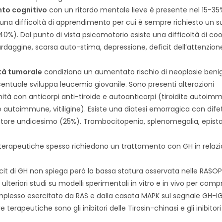
to cognitivo
con un ritardo mentale lieve è presente nel 15-35%
e una difficoltà di apprendimento per cui è sempre richiesto un 
40%). Dal punto di vista psicomotorio esiste una difficoltà di co
stardaggine, scarsa auto-stima, depressione, deficit dell’attenzione
ità tumorale
condiziona un aumentato rischio di neoplasie beni
entuale sviluppa leucemia giovanile. Sono presenti alterazioni
tà con anticorpi anti-tiroide e autoanticorpi (tiroidite autoim
e autoimmune, vitiligine). Esiste una diatesi emorragica con dife
attore undicesimo (25%). Trombocitopenia, splenomegalia, epist
 terapeutiche spesso richiedono un trattamento con GH in relazi
icit di GH non spiega però la bassa statura osservata nelle RASOP
ulteriori studi su modelli sperimentali in vitro e in vivo per comp
mplesso esercitato da RAS e dalla casata MAPK sul segnale GH-IG
e terapeutiche sono gli inibitori delle Tirosin-chinasi e gli inibitori