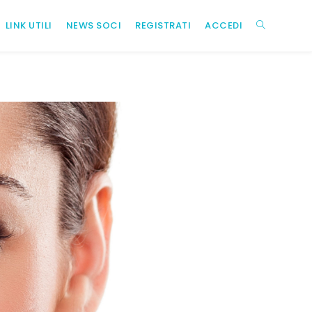
LINK UTILI
NEWS SOCI
REGISTRATI
ACCEDI
ATTIVA/DIS
LA
RICERCA
SUL
SITO
WEB