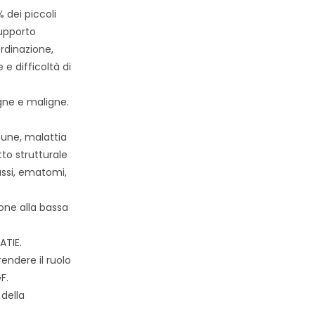
 dei piccoli
supporto
ordinazione,
 e difficoltà di
gne e maligne.
mune, malattia
tto strutturale
assi, ematomi,
one alla bassa
ATIE.
rendere il ruolo
F.
 della