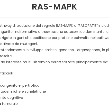
RAS-MAPK
l pathway di traduzione del segnale RAS-MAPK o “RASOPATIE” incl
ongenite malformative a trasmissione autosomico dominante, d
ozigote in geni che codificano per proteine coinvolte nel path
 attivate da mutageni,
rofondamente lo sviluppo embrio-genetico, l’organogenesi, la pl
rescita.
 ad interesse multi-sistemico caratterizzate principalmente da:
facciali
congenita e ipertrofica
todermiche e scheletriche
nto cognitivo
tà tumorale