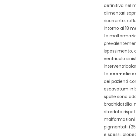
definitiva nel 
alimentari sopr
ricorrente, ref
intorno ai 18 me
Le malformazio
prevalentement
ispessimento, 
ventricolo sinist
interventricolar
Le
anomalie e
dei pazienti c
escavatum in ba
spalle sono add
brachidattilia,
ritardata rispet
malformazioni r
pigmentati (25%)
e spessi, alopec