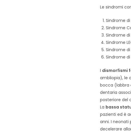
Le sindromi cor
Sindrome d
Sindrome C
Sindrome di
Sindrome L
Sindrome di
Sindrome di
I
dismorfismi f
ambliopia), le 
bocca (labbra c
dentaria associ
posteriore del c
La
bassa stat
pazienti ed è a
anni. I neonat
decelerare allo