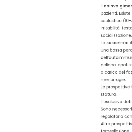
Il
coinvolgimen
pazienti. Esist
scolastico (10-
irritabilità, te
socializzazione.
Le
suscettibil
Una bassa perc
dell’autoimmuni
celiaca, epatit
a carico del f
menorragie.
Le prospettive
statura.
L’esclusivo def
Sono necessari 
regolatorio co
Altre prospettiv
farnesilazione.