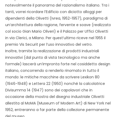
notevolmente il panorama del razionalismo italiano. Tra i
tanti, vorrei ricordare l’Edificio con diciotto alloggi per
dipendenti della Olivetti (Ivrea, 1952-1957), paradigma di
un’architettura della ragione, fervente e soave (realizzato
col socio Gian Mario Oliveri) e il Palazzo per Uffici Olivetti
in via Clerici, a Milano. Per quest’ultimo riceve nel 1955 il
premio Vis Securit per l’uso innovativo del vetro.
Inoltre, tramite la realizzazione di prodotti industriali
innovativi (dal punto di vista tecnologico ma anche
formale) lascerà un’impronta forte nel cosiddetto design
italiano, concorrendo a renderlo rinomato in tutto il
mondo: le mitiche macchine da scrivere Lexikon 80
(1946-1948) e Lettera 22 (1950) nonché la calcolatrice
Divisumma 14 (1947) sono dei capolavori che in
occasione della mostra del disegno industriale Olivetti
allestita al MoMA (Museum of Modern Art) di New York nel
1952, entreranno a far parte della collezione permanente
del museo.