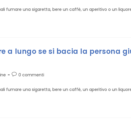
dell'articolo:
 quali fumare una sigaretta, bere un caffè, un aperitivo o un liquo
 a lungo se si bacia la persona giu
Commenti
ine
0 commenti
dell'articolo:
 quali fumare una sigaretta, bere un caffè, un aperitivo o un liquo