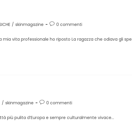
Commenti
SICHE
/
skinmagazine
0 commenti
dell'articolo:
la mia vita professionale ho riposto La ragazza che odiava gli s
Commenti
O
/
skinmagazine
0 commenti
dell'articolo:
tà più pulita d’Europa e sempre culturalmente vivace...