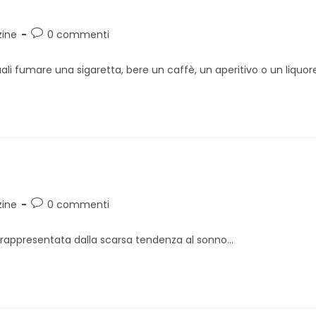
Commenti
ine
0 commenti
dell'articolo:
 quali fumare una sigaretta, bere un caffè, un aperitivo o un liquo
Commenti
ine
0 commenti
dell'articolo:
rappresentata dalla scarsa tendenza al sonno...