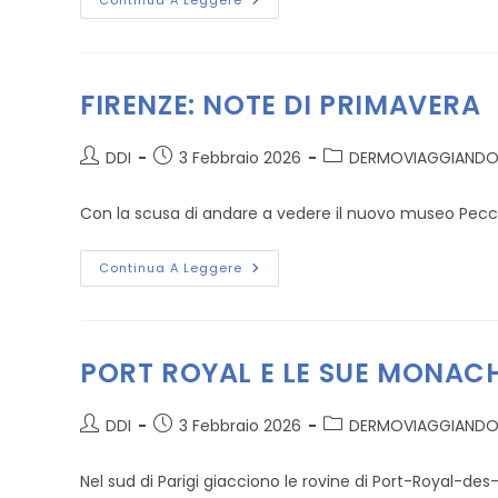
MADRID
Continua A Leggere
“IL
GATO”
FIRENZE: NOTE DI PRIMAVERA
Autore
Articolo
Categoria
DDI
3 Febbraio 2026
DERMOVIAGGIAND
dell'articolo:
pubblicato:
dell'articolo:
Con la scusa di andare a vedere il nuovo museo Pecci d
FIRENZE:
Continua A Leggere
NOTE
DI
PRIMAVERA
PORT ROYAL E LE SUE MONAC
Autore
Articolo
Categoria
DDI
3 Febbraio 2026
DERMOVIAGGIAND
dell'articolo:
pubblicato:
dell'articolo:
Nel sud di Parigi giacciono le rovine di Port-Royal-de