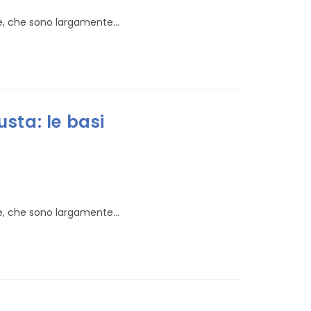
re, che sono largamente...
sta: le basi
re, che sono largamente...