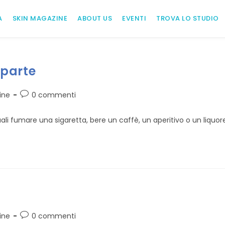
A
SKIN MAGAZINE
ABOUT US
EVENTI
TROVA LO STUDIO
 parte
Commenti
ine
0 commenti
dell'articolo:
 quali fumare una sigaretta, bere un caffè, un aperitivo o un liquo
Commenti
ine
0 commenti