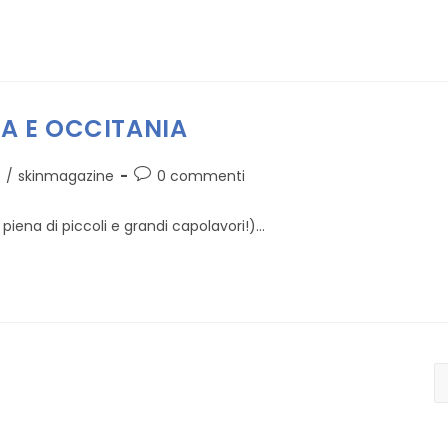
A E OCCITANIA
Commenti
O
/
skinmagazine
0 commenti
dell'articolo:
iena di piccoli e grandi capolavori!)...