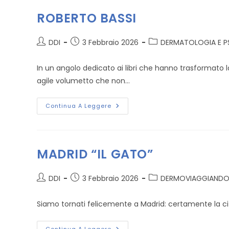
ROBERTO BASSI
Autore
Articolo
Categoria
DDI
3 Febbraio 2026
DERMATOLOGIA E P
dell'articolo:
pubblicato:
dell'articolo:
In un angolo dedicato ai libri che hanno trasformato 
agile volumetto che non…
ROBERTO
Continua A Leggere
BASSI
MADRID “IL GATO”
Autore
Articolo
Categoria
DDI
3 Febbraio 2026
DERMOVIAGGIAND
dell'articolo:
pubblicato:
dell'articolo:
Siamo tornati felicemente a Madrid: certamente la cit