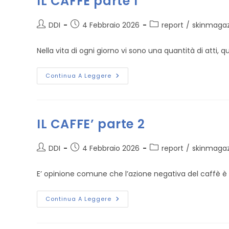
IL CAFFÈ parte 1
Si
Bacia
La
Autore
Articolo
Categoria
Persona
DDI
4 Febbraio 2026
report
/
skinmagaz
Giusta:
dell'articolo:
pubblicato:
dell'articolo:
Le
Basi
Nella vita di ogni giorno vi sono una quantità di atti,
Neurofisiologiche
IL
Continua A Leggere
CAFFÈ
Parte
1
IL CAFFE’ parte 2
Autore
Articolo
Categoria
DDI
4 Febbraio 2026
report
/
skinmagaz
dell'articolo:
pubblicato:
dell'articolo:
E’ opinione comune che l’azione negativa del caffè è 
IL
Continua A Leggere
CAFFE’
Parte
2