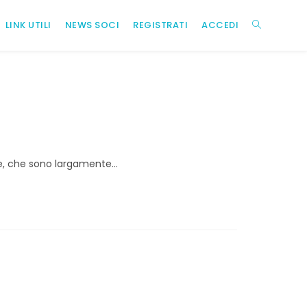
LINK UTILI
NEWS SOCI
REGISTRATI
ACCEDI
ATTIVA/DIS
LA
RICERCA
re, che sono largamente...
SUL
SITO
WEB