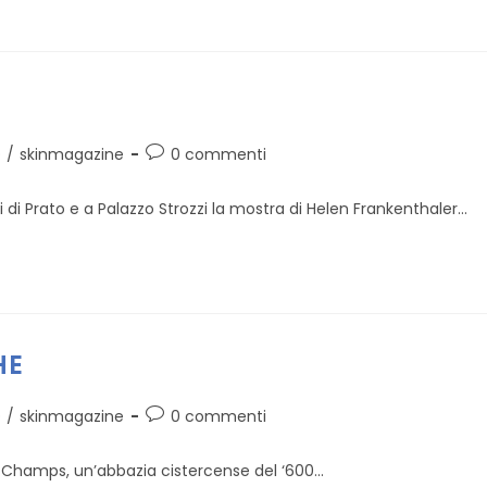
Commenti
O
/
skinmagazine
0 commenti
dell'articolo:
i Prato e a Palazzo Strozzi la mostra di Helen Frankenthaler...
HE
Commenti
O
/
skinmagazine
0 commenti
dell'articolo:
s-Champs, un’abbazia cistercense del ‘600...