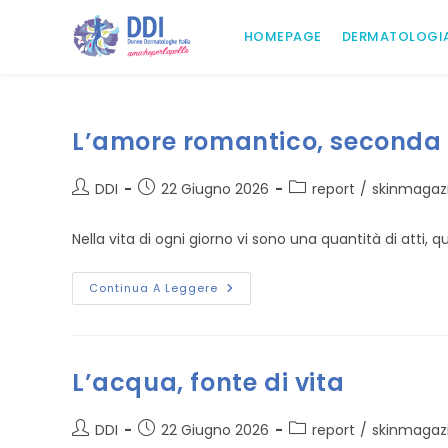
Salta
al
HOMEPAGE
DERMATOLOGI
contenuto
L’amore romantico, seconda
Autore
Articolo
Categoria
DDI
22 Giugno 2026
report
/
skinmagaz
dell'articolo:
pubblicato:
dell'articolo:
Nella vita di ogni giorno vi sono una quantità di atti,
L’amore
Continua A Leggere
Romantico,
Seconda
Parte
L’acqua, fonte di vita
Autore
Articolo
Categoria
DDI
22 Giugno 2026
report
/
skinmagaz