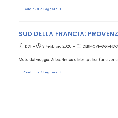
PORT
Continua A Leggere
ROYAL
E
LE
SUE
MONACHE
SUD DELLA FRANCIA: PROVENZ
Autore
Articolo
Categoria
DDI
3 Febbraio 2026
DERMOVIAGGIAND
dell'articolo:
pubblicato:
dell'articolo:
Meta del viaggio: Arles, Nimes e Montpellier (una zona p
SUD
Continua A Leggere
DELLA
FRANCIA:
PROVENZA
E
OCCITANIA