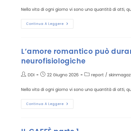
dell'articolo:
pubblicato:
dell'articolo:
Nella vita di ogni giorno vi sono una quantità di atti,
L’acqua,
Continua A Leggere
Fonte
Di
Vita
L’amore romantico può durare
neurofisiologiche
Autore
Articolo
Categoria
DDI
22 Giugno 2026
report
/
skinmagaz
dell'articolo:
pubblicato:
dell'articolo:
Nella vita di ogni giorno vi sono una quantità di atti,
L’amore
Continua A Leggere
Romantico
Può
Durare
A
Lungo
Se