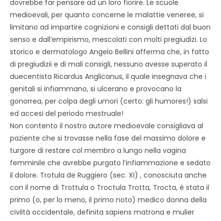
dovrebbe far pensare ad un loro fiorire. Le scuole
medioevali, per quanto concerne le malattie veneree, si
limitano ad impartire cognizioni e consigli dettati dal buon
senso e dall’empirismo, mescolati con molti pregiudizi. Lo
storico e dermatologo Angelo Bellini afferma che, in fatto
di pregiudizii e di mali consigli, nessuno avesse superato il
duecentista Ricardus Anglicanus, il quale insegnava che i
genitali si infiammano, si ulcerano e provocano la
gonorrea, per colpa degli umori (certo: gli humores!) salsi
ed accesi del periodo mestruale!
Non contento il nostro autore medioevale consigliava al
paziente che si trovasse nella fase del massimo dolore e
turgore di restare col membro a lungo nella vagina
femminile che avrebbe purgato l’infiammazione e sedato
il dolore. Trotula de Ruggiero (sec. XI) , conosciuta anche
con il nome di Trottula o Troctula Trotta, Trocta, è stata il
primo (o, per lo meno, il primo noto) medico donna della
civiltà occidentale, definita sapiens matrona e mulier