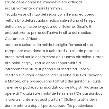
salute delle donne nel medioevo era affidata
esclusivamente a mani femminili.
Trotula visse all’inizio del secondo millennio ed operò
nell’ambito della scuola medica salernitana al tempo
dell’ultimo principe longobardo di Salerno, Gisulfo II,
probabilmente prima dell’arrivo in città del medico
Costantino l’Africano.
Nacque a Salerno, da nobile famiglia, famosa al suo
tempo per aver donato a Roberto il Guiscardo parte dei
propri averi per la costruzione del Duomo cittadino. Grazie
alle nobili origini, Trotula ebbe l’opportunità di
intraprendere studi superiori e di medicina. Sposò il
medico Giovanni Plateario, da cui ebbe due figli, Giovanni
e Matteo, che proseguirono l’attività dei genitori e i quali,
insieme al padre, sono ricordati come Magistri Platearii. Le
opere di Trotula sulle malattie femminili (“De passionibus
mulierum ante in et post partum” (Sulle malattie delle
donne prima e dopo il parto oppure “De passionibus