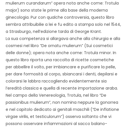
mulierum curandarum” opera nota anche come: Trotula
major) sono state le prime alla base della moderna
ginecologia. Pur con qualche controversia, questo libro
sembra attribuibilie a lei e fu edito a stampa solo nel 1544,
a Strasburgo, nell’edizione tarda di George Krant.
La sua competenza si allargava anche alla chirurgia e alla
cosmesi nel libro “De ornatu mulierum” (Sui cosmetici
delle donne); opera nota anche come: Trotula minor. In
questo libro riporta una raccolta di ricette cosmetiche
per abbellire il volto, per imbiancare e purificare la pelle,
per dare formosità al corpo, sbiancarsi i denti, depilarsi e
colorarsi le labbra raccogliendo evidentemente sia
l’eredità classica e quella di recente importazione araba.
Nel campo della Venereologia, Trotula, nel libro “De
passionibus mulierum”, non nomina neppure la gonorrea
e nel capitolo dedicato ai genitali maschili (“De inflatione
virgae virilis, et testiculorum”) osserva soltanto che vi
possono osservare infiammazioni al sacco balano-