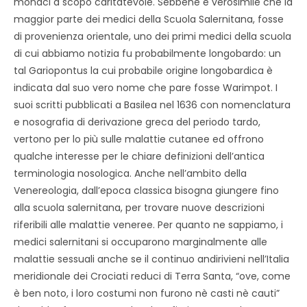
monaci a scopo caritatevole. Sebbene è verosimile che la
maggior parte dei medici della Scuola Salernitana, fosse
di provenienza orientale, uno dei primi medici della scuola
di cui abbiamo notizia fu probabilmente longobardo: un
tal Gariopontus la cui probabile origine longobardica è
indicata dal suo vero nome che pare fosse Warimpot. I
suoi scritti pubblicati a Basilea nel 1636 con nomenclatura
e nosografia di derivazione greca del periodo tardo,
vertono per lo più sulle malattie cutanee ed offrono
qualche interesse per le chiare definizioni dell’antica
terminologia nosologica. Anche nell’ambito della
Venereologia, dall’epoca classica bisogna giungere fino
alla scuola salernitana, per trovare nuove descrizioni
riferibili alle malattie veneree. Per quanto ne sappiamo, i
medici salernitani si occuparono marginalmente alle
malattie sessuali anche se il continuo andirivieni nell’Italia
meridionale dei Crociati reduci di Terra Santa, “ove, come
è ben noto, i loro costumi non furono nè casti nè cauti”