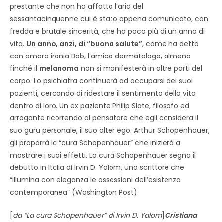
prestante che non ha affatto l’aria del
sessantacinquenne cui è stato appena comunicato, con
fredda e brutale sincerità, che ha poco più di un anno di
vita.
Un anno, anzi, di “buona salute”
, come ha detto
con amara ironia Bob, l’amico dermatologo, almeno
finché il
melanoma
non si manifesterà in altre parti del
corpo. Lo psichiatra continuerà ad occuparsi dei suoi
pazienti, cercando di ridestare il sentimento della vita
dentro di loro. Un ex paziente Philip Slate, filosofo ed
arrogante ricorrendo al pensatore che egli considera il
suo guru personale, il suo alter ego: Arthur Schopenhauer,
gli proporrà la “cura Schopenhauer” che inizierà a
mostrare i suoi effetti. La cura Schopenhauer segna il
debutto in Italia di Irvin D. Yalom, uno scrittore che
“illumina con eleganza le ossessioni dell’esistenza
contemporanea” (Washington Post).
[
da “La cura Schopenhauer” di Irvin D. Yalom
]
Cristiana