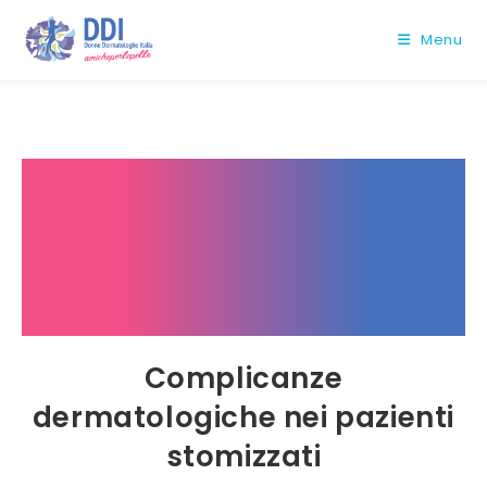
Salta
al
Menu
contenuto
Complicanze
dermatologiche nei pazienti
stomizzati